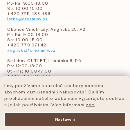
Po-Pá: 9:00-18:00
So: 10:00-15:00
+420 725 483 486
letna@creammy.cz
Obchod Vinohrady, Anglická 25, P2:
Po-Pá: 9:00-18:00
So: 10:00-15:00
+420 779 971 421
anglicka@creammy.cz
Smíchov OUTLET, Lesnická 6, P5:
Po: 12:00-18:00
Út - Pá: 10:00-17:00
+420 724 349 968
I my používáme kouzelné soubory cookies,
abychom vám usnadnili nakupování. Dalším
objednavky@creammy.cz
procházením našeho webu nám vyjadřujete souhlas
tel:+420 724 349 968
s jejich používáním. Více informací
zde
.
Nastavení