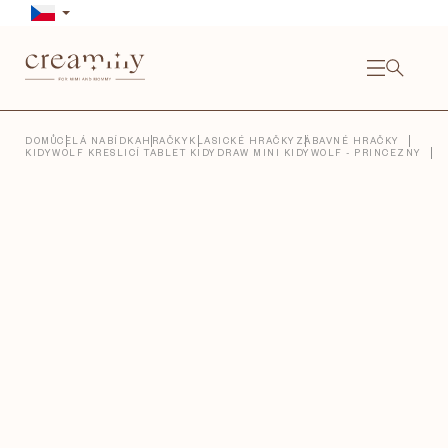
Přejít
na
obsah
NÁKU
KOŠÍ
Close
DOMŮ
CELÁ NABÍDKA
HRAČKY
KLASICKÉ HRAČKY
ZÁBAVNÉ HRAČKY
KIDYWOLF KRESLICÍ TABLET KIDYDRAW MINI KIDYWOLF - PRINCEZNY