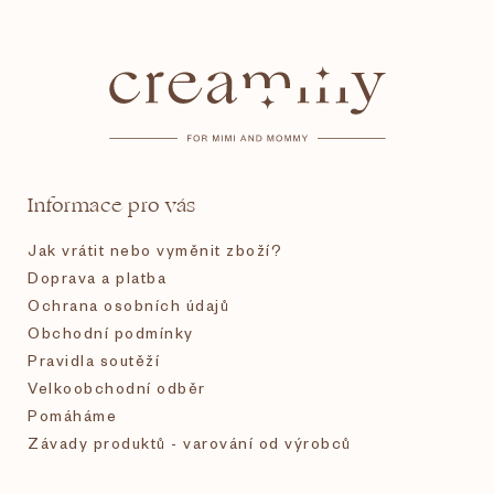
Z
á
p
a
t
Informace pro vás
í
Jak vrátit nebo vyměnit zboží?
Doprava a platba
Ochrana osobních údajů
Obchodní podmínky
Pravidla soutěží
Velkoobchodní odběr
Pomáháme
Závady produktů - varování od výrobců