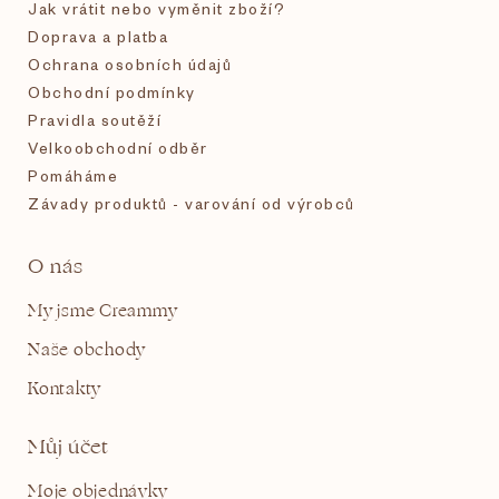
í
Jak vrátit nebo vyměnit zboží?
Doprava a platba
Ochrana osobních údajů
Obchodní podmínky
Pravidla soutěží
Velkoobchodní odběr
Pomáháme
Závady produktů - varování od výrobců
O nás
My jsme Creammy
Naše obchody
Kontakty
Můj účet
Moje objednávky