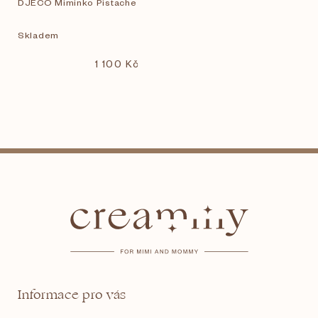
DJECO Miminko Pistache
Skladem
1 100 Kč
Z
á
p
a
t
Informace pro vás