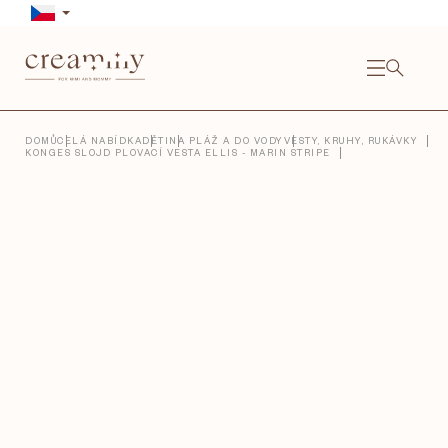
Přejít
na
obsah
NÁKU
KOŠÍ
Close
DOMŮ
CELÁ NABÍDKA
DĚTI
NA PLÁŽ A DO VODY
VESTY, KRUHY, RUKÁVKY
KONGES SLOJD PLOVACÍ VESTA ELLIS - MARIN STRIPE