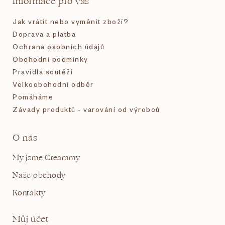
Informace pro vás
í
Jak vrátit nebo vyměnit zboží?
Doprava a platba
Ochrana osobních údajů
Obchodní podmínky
Pravidla soutěží
Velkoobchodní odběr
Pomáháme
Závady produktů - varování od výrobců
O nás
My jsme Creammy
Naše obchody
Kontakty
Můj účet