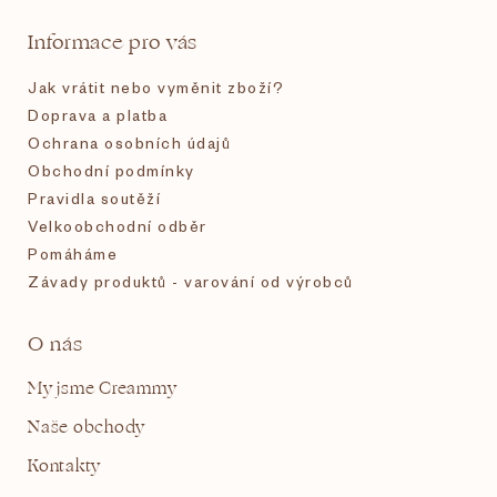
t
Informace pro vás
í
Jak vrátit nebo vyměnit zboží?
Doprava a platba
Ochrana osobních údajů
Obchodní podmínky
Pravidla soutěží
Velkoobchodní odběr
Pomáháme
Závady produktů - varování od výrobců
O nás
My jsme Creammy
Naše obchody
Kontakty