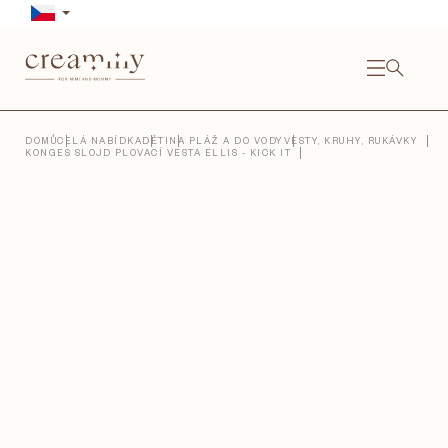
Přejít
na
obsah
NÁKU
KOŠÍ
Close
DOMŮ
CELÁ NABÍDKA
DĚTI
NA PLÁŽ A DO VODY
VESTY, KRUHY, RUKÁVKY
KONGES SLOJD PLOVACÍ VESTA ELLIS - KICK IT