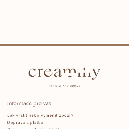
Z
á
p
a
t
Informace pro vás
í
Jak vrátit nebo vyměnit zboží?
Doprava a platba