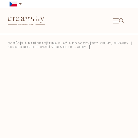
Přejít
na
obsah
NÁKU
KOŠÍ
Close
DOMŮ
CELÁ NABÍDKA
DĚTI
NA PLÁŽ A DO VODY
VESTY, KRUHY, RUKÁVKY
KONGES SLOJD PLOVACÍ VESTA ELLIS - AHOY