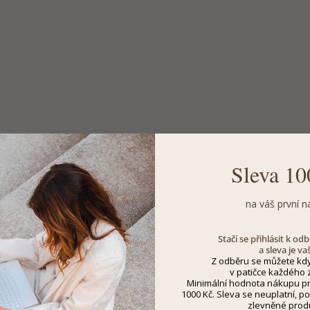
Sleva 10
na váš první n
Stačí se přihlásit k o
a sleva je va
Z odběru se můžete kdy
v patičce každého z
Minimální hodnota nákupu pro
1000 Kč. Sleva se neuplatní, po
zlevněné prod