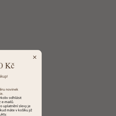
0 Kč
ákup!
dběru novinek
še.
koliv odhlásit
 e-mailů.
 uplatnění slevy je
kud máte v košíku již
ukty.