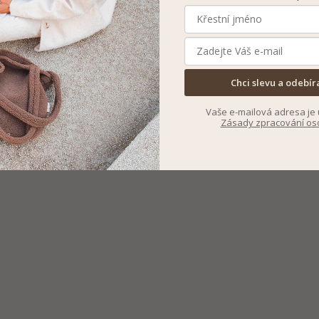
Chci slevu a odebír
Vaše e-mailová adresa je 
Zásady zpracování os