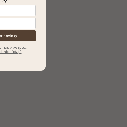
ukty.
at novinky
u nás v bezpečí.
obních údajů