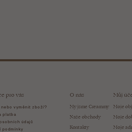
ce pro vás
O nás
Můj úč
My jsme Creammy
Moje ob
t nebo vyměnit zboží?
 platba
Naše obchody
Moje do
osobních údajů
Kontakty
Moje ad
 podmínky