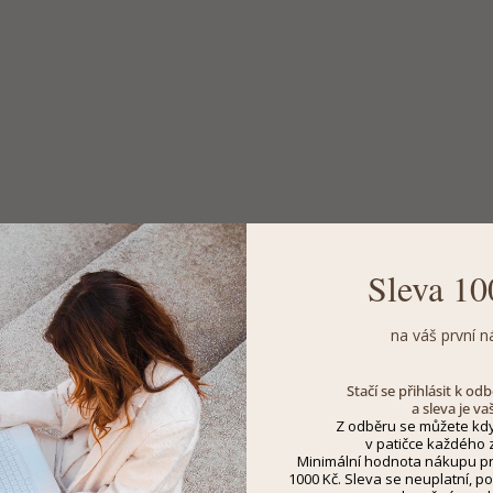
Sleva 10
na váš první n
Stačí se přihlásit k o
a sleva je va
Z odběru se můžete kdy
v patičce každého z
Minimální hodnota nákupu pro
1000 Kč. Sleva se neuplatní, po