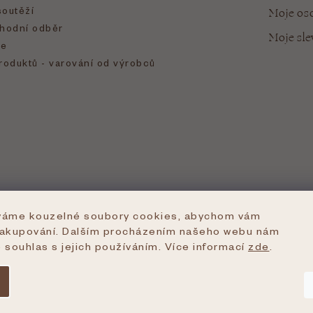
soutěží
Moje oso
hodní odběr
Moje sl
e
roduktů - varování od výrobců
íváme kouzelné soubory cookies, abychom vám
nakupování. Dalším procházením našeho webu nám
e souhlas s jejich používáním. Více informací
zde
.
azena.
Upravit nastavení cookies