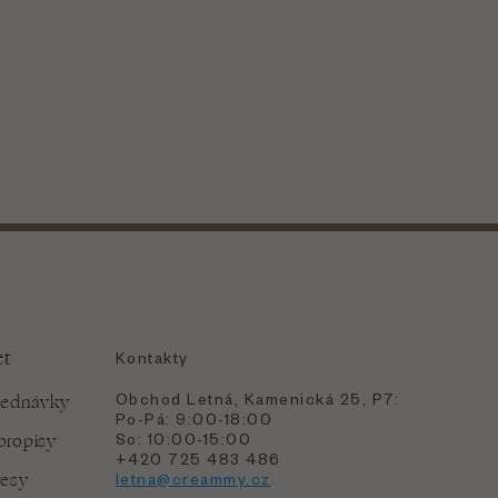
et
Kontakty
Obchod Letná, Kamenická 25, P7:
jednávky
Po-Pá: 9:00-18:00
bropisy
So: 10:00-15:00
+420 725 483 486
resy
letna@creammy.cz