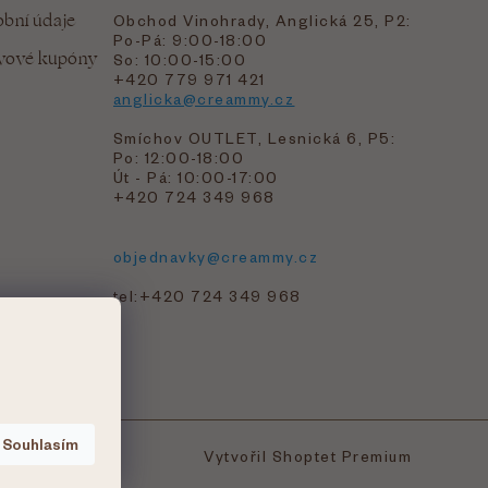
bní údaje
Obchod Vinohrady, Anglická 25, P2:
Po-Pá: 9:00-18:00
evové kupóny
So: 10:00-15:00
+420 779 971 421
anglicka@creammy.cz
Smíchov OUTLET, Lesnická 6, P5:
Po: 12:00-18:00
Út - Pá: 10:00-17:00
+420 724 349 968
objednavky@creammy.cz
tel:+420 724 349 968
Souhlasím
Vytvořil Shoptet Premium