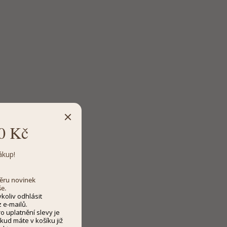
0 Kč
ákup!
dběru novinek
še.
koliv odhlásit
 e-mailů.
 uplatnění slevy je
kud máte v košíku již