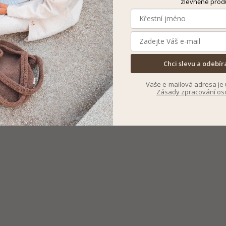
zlevněné prod
Chci slevu a odebír
Vaše e-mailová adresa je 
Zásady zpracování os