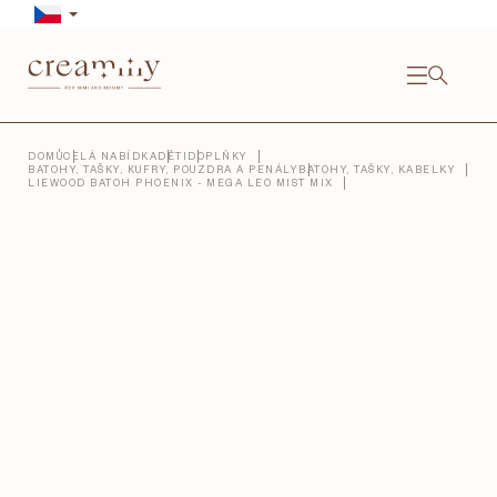
Přejít
na
obsah
NÁKU
KOŠÍ
Close
DOMŮ
CELÁ NABÍDKA
DĚTI
DOPLŇKY
BATOHY, TAŠKY, KUFRY, POUZDRA A PENÁLY
BATOHY, TAŠKY, KABELKY
LIEWOOD BATOH PHOENIX - MEGA LEO MIST MIX