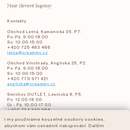
Moje slevové kupóny
Kontakty
Obchod Letná, Kamenická 25, P7:
Po-Pá: 9:00-18:00
So: 10:00-15:00
+420 725 483 486
letna@creammy.cz
Obchod Vinohrady, Anglická 25, P2:
Po-Pá: 9:00-18:00
So: 10:00-15:00
+420 779 971 421
anglicka@creammy.cz
Smíchov OUTLET, Lesnická 6, P5:
Po: 12:00-18:00
Út - Pá: 10:00-17:00
+420 724 349 968
I my používáme kouzelné soubory cookies,
abychom vám usnadnili nakupování. Dalším
objednavky@creammy.cz