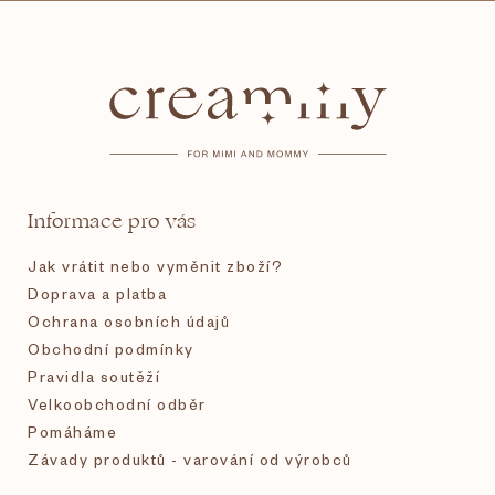
Z
á
p
a
t
Informace pro vás
í
Jak vrátit nebo vyměnit zboží?
Doprava a platba
Ochrana osobních údajů
Obchodní podmínky
Pravidla soutěží
Velkoobchodní odběr
Pomáháme
Závady produktů - varování od výrobců