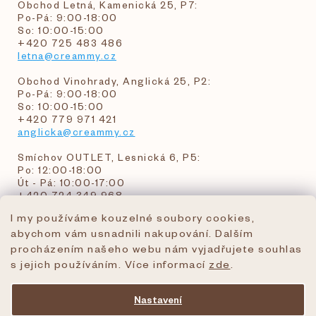
Obchod Letná, Kamenická 25, P7:
Po-Pá: 9:00-18:00
So: 10:00-15:00
+420 725 483 486
letna@creammy.cz
Obchod Vinohrady, Anglická 25, P2:
Po-Pá: 9:00-18:00
So: 10:00-15:00
+420 779 971 421
anglicka@creammy.cz
Smíchov OUTLET, Lesnická 6, P5:
Po: 12:00-18:00
Út - Pá: 10:00-17:00
+420 724 349 968
I my používáme kouzelné soubory cookies,
abychom vám usnadnili nakupování. Dalším
objednavky@creammy.cz
procházením našeho webu nám vyjadřujete souhlas
tel:+420 724 349 968
s jejich používáním. Více informací
zde
.
Nastavení