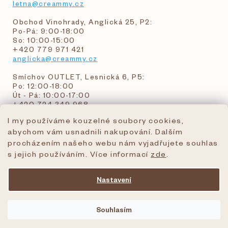
letna@creammy.cz
Obchod Vinohrady, Anglická 25, P2:
Po-Pá: 9:00-18:00
So: 10:00-15:00
+420 779 971 421
anglicka@creammy.cz
Smíchov OUTLET, Lesnická 6, P5:
Po: 12:00-18:00
Út - Pá: 10:00-17:00
+420 724 349 968
I my používáme kouzelné soubory cookies,
abychom vám usnadnili nakupování. Dalším
objednavky@creammy.cz
procházením našeho webu nám vyjadřujete souhlas
tel:+420 724 349 968
s jejich používáním. Více informací
zde
.
Nastavení
Vytvořil Shoptet Premium
Souhlasím
Copyright 2026
creammy.cz
. Všechna práva
vyhrazena.
Upravit nastavení cookies