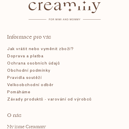
p
a
t
Informace pro vás
í
Jak vrátit nebo vyměnit zboží?
Doprava a platba
Ochrana osobních údajů
Obchodní podmínky
Pravidla soutěží
Velkoobchodní odběr
Pomáháme
Závady produktů - varování od výrobců
O nás
My jsme Creammy