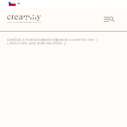
Přejít
na
obsah
NÁKU
KOŠÍ
Close
DOMŮ
CELÁ NABÍDKA
HRAČKY
DESKOVÉ A KARETNÍ HRY
LONDJI HRA JAKÉ MÁM OBLEČENÍ