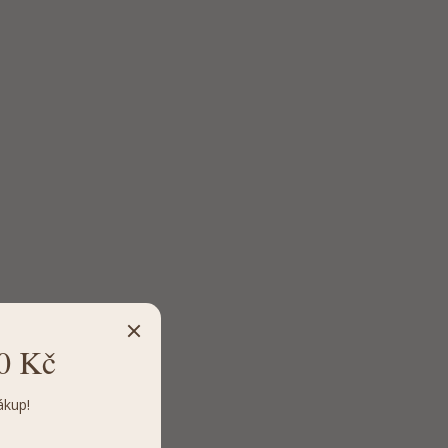
0 Kč
ákup!