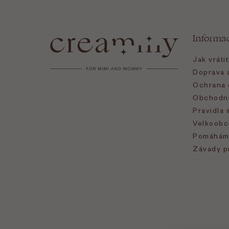
á
Informa
p
Jak vráti
a
Doprava a
Ochrana 
t
Obchodní
Pravidla 
í
Velkoobc
Pomáhám
Závady p