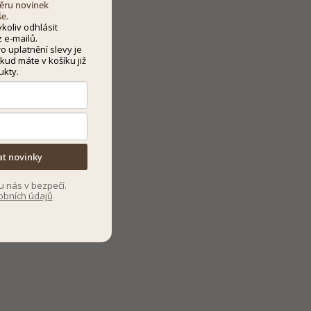
dběru novinek
še.
koliv odhlásit
 e-mailů.
 uplatnění slevy je
kud máte v košíku již
ukty.
at novinky
u nás v bezpečí.
obních údajů