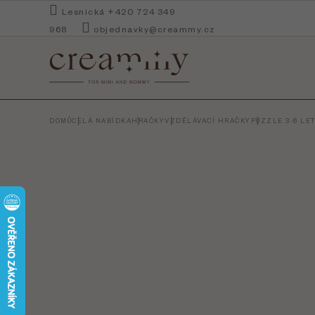
Přejít
Lesnická +420 724 349
na
968
objednavky@creammy.cz
obsah
DOMŮ
CELÁ NABÍDKA
HRAČKY
VZDĚLÁVACÍ HRAČKY
PUZZLE 3-6 LE