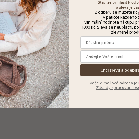
Stačí se přihlásit k o
a sleva je va
Z odběru se můžete kdy
v patičce každého z
Minimální hodnota nákupu pro
1000 Kč. Sleva se neuplatní, po
zlevněné prod
Chci slevu a odebír
Vaše e-mailová adresa je 
Zásady zpracování os