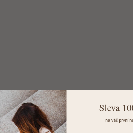
Sleva 10
na váš první n