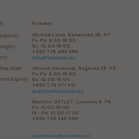
et
Kontakty
Obchod Letná, Kamenická 25, P7:
jednávky
Po-Pá: 9:00-18:00
bropisy
So: 10:00-15:00
+420 725 483 486
resy
letna@creammy.cz
bní údaje
Obchod Vinohrady, Anglická 25, P2:
Po-Pá: 9:00-18:00
evové kupóny
So: 10:00-15:00
+420 779 971 421
anglicka@creammy.cz
Smíchov OUTLET, Lesnická 6, P5:
Po: 12:00-18:00
Út - Pá: 10:00-17:00
+420 724 349 968
objednavky@creammy.cz