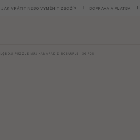
JAK VRÁTIT NEBO VYMĚNIT ZBOŽÍ?
DOPRAVA A PLATBA
T
LONDJI PUZZLE MŮJ KAMARÁD DINOSAURUS - 36 PCS