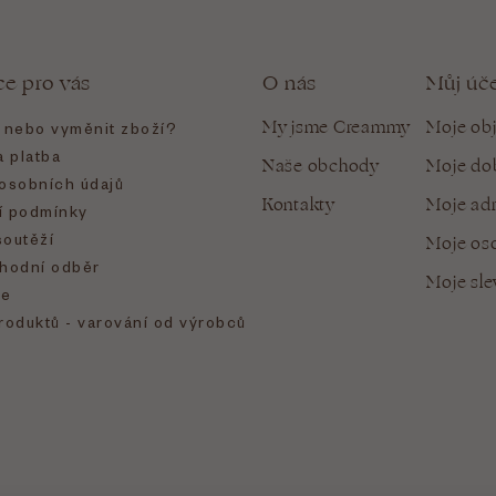
ce pro vás
O nás
Můj úč
My jsme Creammy
Moje ob
t nebo vyměnit zboží?
 platba
Naše obchody
Moje do
osobních údajů
Kontakty
Moje ad
 podmínky
soutěží
Moje oso
hodní odběr
Moje sl
e
roduktů - varování od výrobců