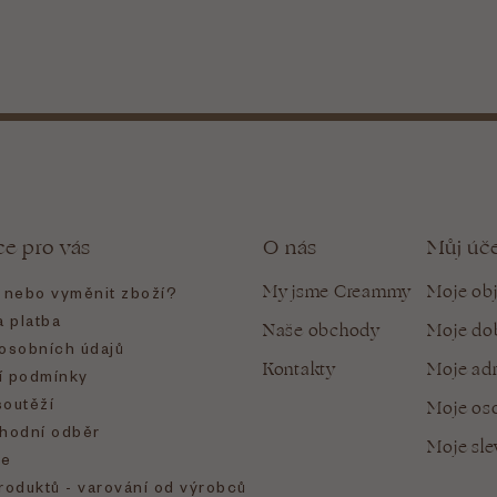
ce pro vás
O nás
Můj úč
My jsme Creammy
Moje ob
t nebo vyměnit zboží?
 platba
Naše obchody
Moje do
osobních údajů
Kontakty
Moje ad
 podmínky
soutěží
Moje oso
hodní odběr
Moje sl
e
roduktů - varování od výrobců