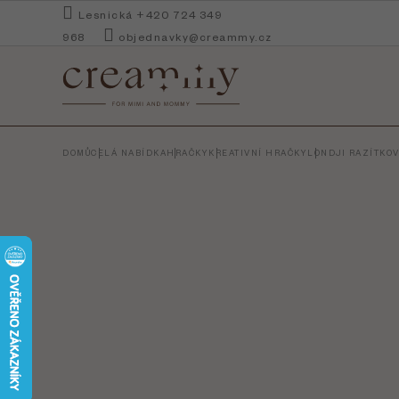
Přejít
Lesnická +420 724 349
na
968
objednavky@creammy.cz
obsah
DOMŮ
CELÁ NABÍDKA
HRAČKY
KREATIVNÍ HRAČKY
LONDJI RAZÍTKOV