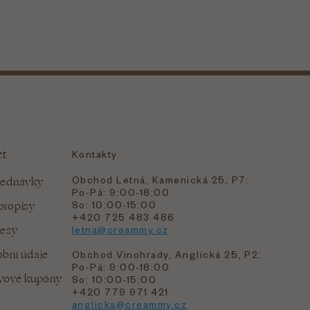
et
Kontakty
Obchod Letná, Kamenická 25, P7:
jednávky
Po-Pá: 9:00-18:00
bropisy
So: 10:00-15:00
+420 725 483 486
resy
letna@creammy.cz
bní údaje
Obchod Vinohrady, Anglická 25, P2:
Po-Pá: 9:00-18:00
evové kupóny
So: 10:00-15:00
+420 779 971 421
anglicka@creammy.cz