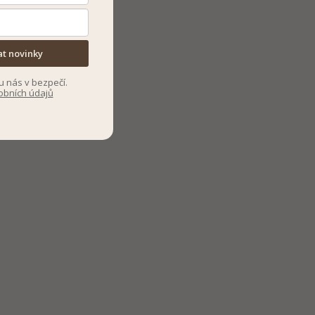
at novinky
u nás v bezpečí.
obních údajů