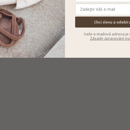
Chci slevu a odebír
Vaše e-mailová adresa je 
Zásady zpracování os