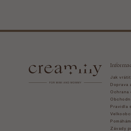
Z
á
Informa
p
Jak vráti
a
Doprava a
Ochrana 
t
Obchodní
Pravidla 
í
Velkoobc
Pomáhám
Závady p