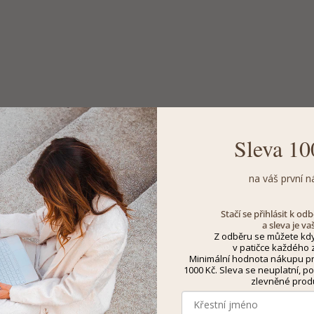
Sleva 10
na váš první n
Stačí se přihlásit k o
a sleva je va
Z odběru se můžete kdy
v patičce každého z
Minimální hodnota nákupu pro
1000 Kč. Sleva se neuplatní, po
zlevněné prod