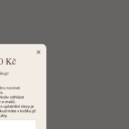
0 Kč
ákup!
dběru novinek
še.
koliv odhlásit
 e-mailů.
 uplatnění slevy je
kud máte v košíku již
ukty.