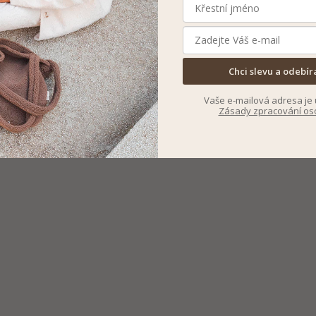
Chci slevu a odebír
Vaše e-mailová adresa je 
Zásady zpracování os