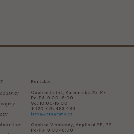
et
Kontakty
Obchod Letná, Kamenická 25, P7:
jednávky
Po-Pá: 9:00-18:00
bropisy
So: 10:00-15:00
+420 725 483 486
resy
letna@creammy.cz
bní údaje
Obchod Vinohrady, Anglická 25, P2:
Po-Pá: 9:00-18:00