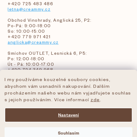
+420 725 483 486
letna@creammy.cz
Obchod Vinohrady, Anglická 25, P2:
Po-Pá: 9:00-18:00
So: 10:00-15:00
+420 779 971 421
anglicka@creammy.cz
Smíchov OUTLET, Lesnická 6, P5:
Po: 12:00-18:00
Út - Pá: 10:00-17:00
+420 724 349 968
I my používáme kouzelné soubory cookies,
abychom vám usnadnili nakupování. Dalším
objednavky@creammy.cz
procházením našeho webu nám vyjadřujete souhlas
tel:+420 724 349 968
s jejich používáním. Více informací
zde
.
Nastavení
Vytvořil Shoptet Premium
Souhlasím
Copyright 2026
creammy.cz
. Všechna práva