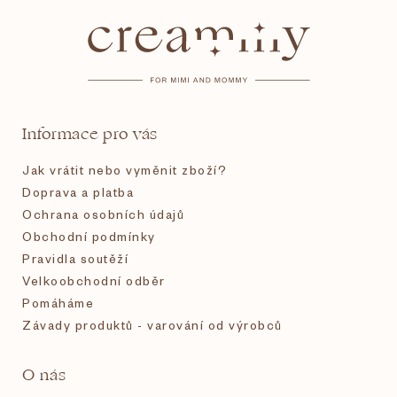
á
p
a
t
Informace pro vás
í
Jak vrátit nebo vyměnit zboží?
Doprava a platba
Ochrana osobních údajů
Obchodní podmínky
Pravidla soutěží
Velkoobchodní odběr
Pomáháme
Závady produktů - varování od výrobců
O nás