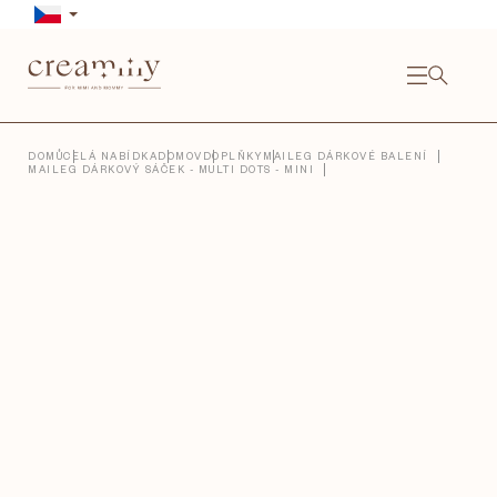
Přejít
na
obsah
NÁKU
KOŠÍ
Close
DOMŮ
CELÁ NABÍDKA
DOMOV
DOPLŇKY
MAILEG DÁRKOVÉ BALENÍ
MAILEG DÁRKOVÝ SÁČEK - MULTI DOTS - MINI