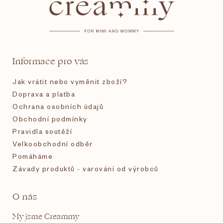
p
a
t
Informace pro vás
í
Jak vrátit nebo vyměnit zboží?
Doprava a platba
Ochrana osobních údajů
Obchodní podmínky
Pravidla soutěží
Velkoobchodní odběr
Pomáháme
Závady produktů - varování od výrobců
O nás
My jsme Creammy