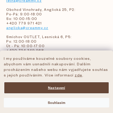
letna@creammy.cz
Obchod Vinohrady, Anglická 25, P2:
Po-Pá: 9:00-18:00
So: 10:00-15:00
+420 779 971 421
anglicka@creammy.cz
Smíchov OUTLET, Lesnická 6, P5:
Po: 12:00-18:00
Út - Pá: 10:00-17:00
+420 724 349 968
I my používáme kouzelné soubory cookies,
abychom vám usnadnili nakupování. Dalším
objednavky@creammy.cz
procházením našeho webu nám vyjadřujete souhlas
tel:+420 724 349 968
s jejich používáním. Více informací
zde
.
Nastavení
Vytvořil Shoptet Premium
Souhlasím
Copyright 2026
creammy.cz
. Všechna práva
vyhrazena.
Upravit nastavení cookies