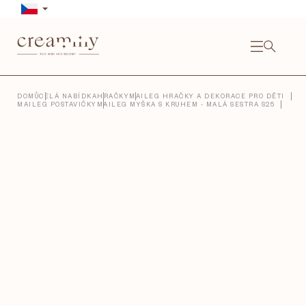
Přejít
na
obsah
NÁKU
KOŠÍ
Close
DOMŮ
CELÁ NABÍDKA
HRAČKY
MAILEG HRAČKY A DEKORACE PRO DĚTI
MAILEG POSTAVIČKY
MAILEG MYŠKA S KRUHEM - MALÁ SESTRA S25