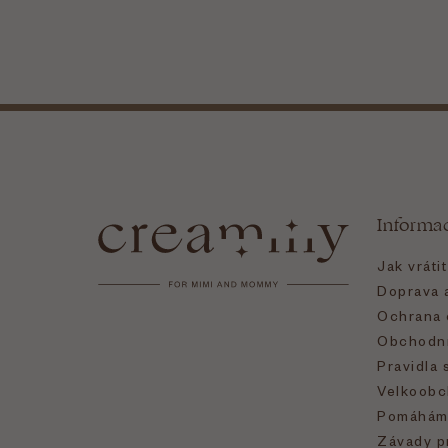
Z
á
Informa
p
Jak vráti
a
Doprava a
Ochrana 
t
Obchodní
Pravidla 
í
Velkoobc
Pomáhám
Závady p