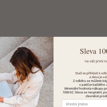
Sleva 10
na váš první n
Stačí se přihlásit k o
a sleva je va
Z odběru se můžete kdy
v patičce každého z
Minimální hodnota nákupu pro
1000 Kč. Sleva se neuplatní, po
zlevněné prod