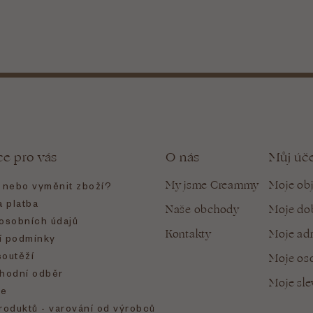
ce pro vás
O nás
Můj úč
My jsme Creammy
Moje ob
t nebo vyměnit zboží?
 platba
Naše obchody
Moje do
osobních údajů
Kontakty
Moje ad
 podmínky
soutěží
Moje oso
hodní odběr
Moje sl
e
roduktů - varování od výrobců