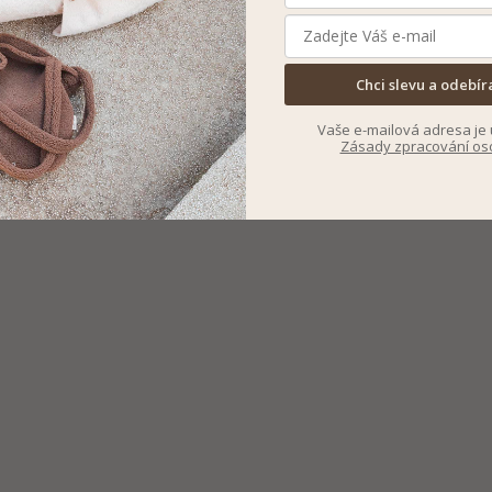
Chci slevu a odebír
Vaše e-mailová adresa je 
Zásady zpracování os