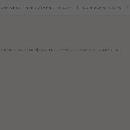
JAK VRÁTIT NEBO VYMĚNIT ZBOŽÍ?
DOPRAVA A PLATBA
TI
MAILEG OBLEČENÍ
MAILEG PLETENÝ SVETR A KALHOTY - VELKÝ BRATR