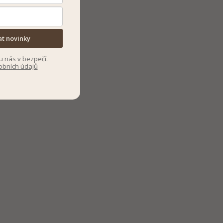
at novinky
u nás v bezpečí.
obních údajů