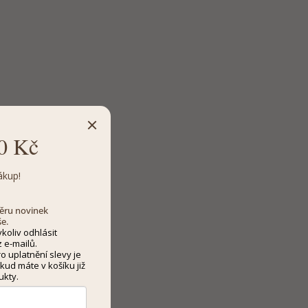
0 Kč
ákup!
dběru novinek
še.
koliv odhlásit
 e-mailů.
 uplatnění slevy je
kud máte v košíku již
ukty.