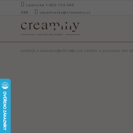
Přejít
Lesnická +420 724 349
na
968
objednavky@creammy.cz
obsah
DOMŮ
CELÁ NABÍDKA
HRAČKY
MAILEG HRAČKY A DEKORACE PRO DĚ