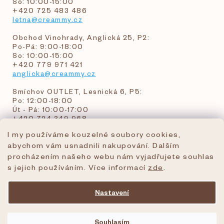
So: 10:00-15:00
+420 725 483 486
letna@creammy.cz
Obchod Vinohrady, Anglická 25, P2:
Po-Pá: 9:00-18:00
So: 10:00-15:00
+420 779 971 421
anglicka@creammy.cz
Smíchov OUTLET, Lesnická 6, P5:
Po: 12:00-18:00
Út - Pá: 10:00-17:00
+420 724 349 968
I my používáme kouzelné soubory cookies,
abychom vám usnadnili nakupování. Dalším
objednavky@creammy.cz
procházením našeho webu nám vyjadřujete souhlas
tel:+420 724 349 968
s jejich používáním. Více informací
zde
.
Nastavení
Vytvořil Shoptet Premium
Souhlasím