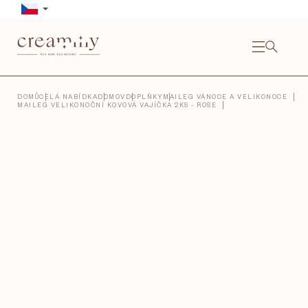
Přejít
na
obsah
NÁKU
KOŠÍ
Close
DOMŮ
CELÁ NABÍDKA
DOMOV
DOPLŇKY
MAILEG VÁNOCE A VELIKONOCE
MAILEG VELIKONOČNÍ KOVOVÁ VAJÍČKA 2KS - ROSE