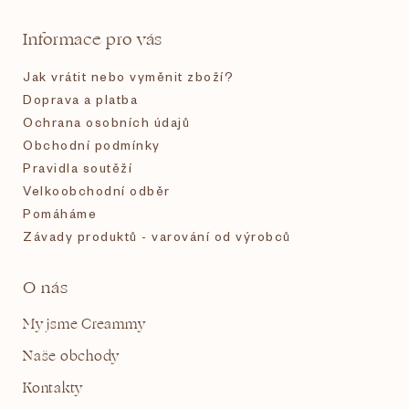
t
Informace pro vás
í
Jak vrátit nebo vyměnit zboží?
Doprava a platba
Ochrana osobních údajů
Obchodní podmínky
Pravidla soutěží
Velkoobchodní odběr
Pomáháme
Závady produktů - varování od výrobců
O nás
My jsme Creammy
Naše obchody
Kontakty