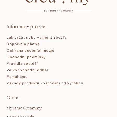
p
a
t
Informace pro vás
í
Jak vrátit nebo vyměnit zboží?
Doprava a platba
Ochrana osobních údajů
Obchodní podmínky
Pravidla soutěží
Velkoobchodní odběr
Pomáháme
Závady produktů - varování od výrobců
O nás
My jsme Creammy