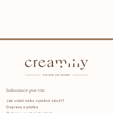
Z
á
p
a
t
Informace pro vás
í
Jak vrátit nebo vyměnit zboží?
Doprava a platba