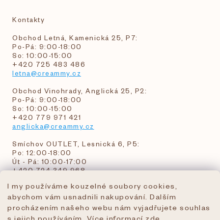
Kontakty
Obchod Letná, Kamenická 25, P7:
Po-Pá: 9:00-18:00
So: 10:00-15:00
+420 725 483 486
letna@creammy.cz
Obchod Vinohrady, Anglická 25, P2:
Po-Pá: 9:00-18:00
So: 10:00-15:00
+420 779 971 421
anglicka@creammy.cz
Smíchov OUTLET, Lesnická 6, P5:
Po: 12:00-18:00
Út - Pá: 10:00-17:00
+420 724 349 968
I my používáme kouzelné soubory cookies,
abychom vám usnadnili nakupování. Dalším
objednavky@creammy.cz
procházením našeho webu nám vyjadřujete souhlas
tel:+420 724 349 968
s jejich používáním. Více informací
zde
.