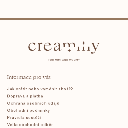
Z
á
p
a
t
Informace pro vás
í
Jak vrátit nebo vyměnit zboží?
Doprava a platba
Ochrana osobních údajů
Obchodní podmínky
Pravidla soutěží
Velkoobchodní odběr