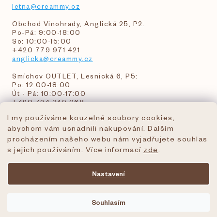
letna@creammy.cz
Obchod Vinohrady, Anglická 25, P2:
Po-Pá: 9:00-18:00
So: 10:00-15:00
+420 779 971 421
anglicka@creammy.cz
Smíchov OUTLET, Lesnická 6, P5:
Po: 12:00-18:00
Út - Pá: 10:00-17:00
+420 724 349 968
I my používáme kouzelné soubory cookies,
abychom vám usnadnili nakupování. Dalším
objednavky@creammy.cz
procházením našeho webu nám vyjadřujete souhlas
tel:+420 724 349 968
s jejich používáním. Více informací
zde
.
Nastavení
Vytvořil Shoptet Premium
Souhlasím
Copyright 2026
creammy.cz
. Všechna práva
vyhrazena.
Upravit nastavení cookies