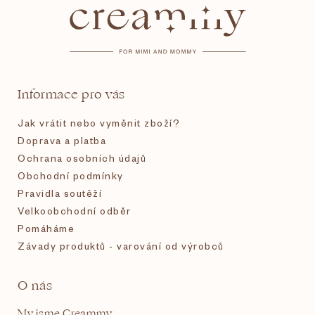
p
a
t
Informace pro vás
í
Jak vrátit nebo vyměnit zboží?
Doprava a platba
Ochrana osobních údajů
Obchodní podmínky
Pravidla soutěží
Velkoobchodní odběr
Pomáháme
Závady produktů - varování od výrobců
O nás
My jsme Creammy