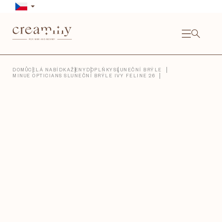
Přejít
na
obsah
NÁKU
KOŠÍ
Close
DOMŮ
CELÁ NABÍDKA
ŽENY
DOPLŇKY
SLUNEČNÍ BRÝLE
MINUE OPTICIANS SLUNEČNÍ BRÝLE IVY FELINE 26