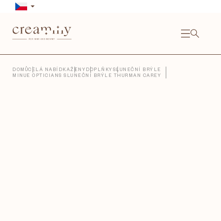
Přejít
na
obsah
NÁKU
KOŠÍ
Close
DOMŮ
CELÁ NABÍDKA
ŽENY
DOPLŇKY
SLUNEČNÍ BRÝLE
MINUE OPTICIANS SLUNEČNÍ BRÝLE THURMAN CAREY