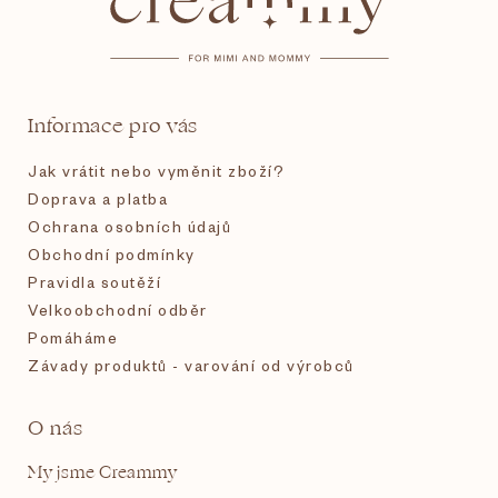
p
a
t
Informace pro vás
í
Jak vrátit nebo vyměnit zboží?
Doprava a platba
Ochrana osobních údajů
Obchodní podmínky
Pravidla soutěží
Velkoobchodní odběr
Pomáháme
Závady produktů - varování od výrobců
O nás
My jsme Creammy