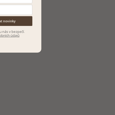
at novinky
u nás v bezpečí.
obních údajů