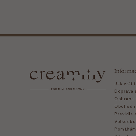
Z
á
Informa
p
Jak vráti
a
Doprava a
Ochrana 
t
Obchodní
Pravidla 
í
Velkoobc
Pomáhám