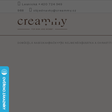
Přejít
Lesnická +420 724 349
na
968
objednavky@creammy.cz
obsah
DOMŮ
CELÁ NABÍDKA
HRAČKY
PRO NEJMENŠÍ
KOUSÁTKA A CHRASTÍT