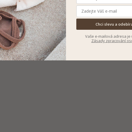
Chci slevu a odebír
Vaše e-mailová adresa je 
Zásady zpracování os