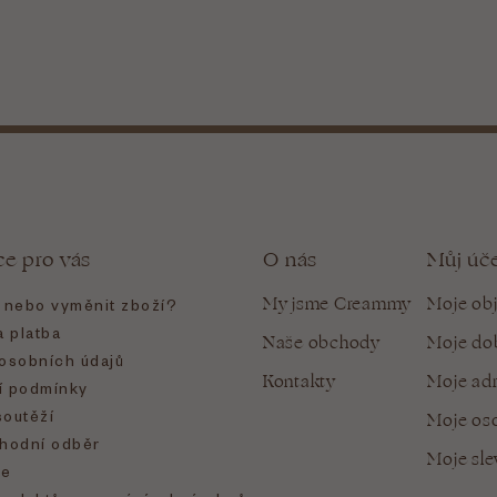
ce pro vás
O nás
Můj úč
My jsme Creammy
Moje ob
t nebo vyměnit zboží?
 platba
Naše obchody
Moje do
osobních údajů
Kontakty
Moje ad
 podmínky
soutěží
Moje oso
hodní odběr
Moje sl
e