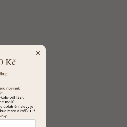
0 Kč
ákup!
dběru novinek
še.
koliv odhlásit
 e-mailů.
 uplatnění slevy je
kud máte v košíku již
ukty.