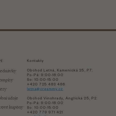
et
Kontakty
Obchod Letná, Kamenická 25, P7:
jednávky
Po-Pá: 9:00-18:00
bropisy
So: 10:00-15:00
+420 725 483 486
resy
letna@creammy.cz
bní údaje
Obchod Vinohrady, Anglická 25, P2:
Po-Pá: 9:00-18:00
evové kupóny
So: 10:00-15:00
+420 779 971 421