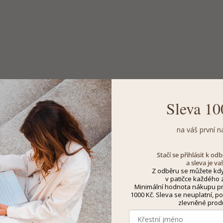
Sleva 10
na váš první n
Stačí se přihlásit k o
a sleva je va
Z odběru se můžete kdy
v patičce každého z
Minimální hodnota nákupu pro
1000 Kč. Sleva se neuplatní, po
zlevněné prod