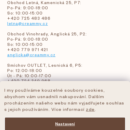
Obchod Letná, Kamenická 25, P7:
Po-Pá: 9:00-18:00
So: 10:00-15:00
+420 725 483 486
letna@creammy.cz
Obchod Vinohrady, Anglická 25, P2:
Po-Pá: 9:00-18:00
So: 10:00-15:00
+420 779 971 421
anglicka@creammy.cz
Smíchov OUTLET, Lesnická 6, P5:
Po: 12:00-18:00
Út - Pá: 10:00-17:00
+420 724 349 968
I my používáme kouzelné soubory cookies,
abychom vám usnadnili nakupování. Dalším
objednavky@creammy.cz
procházením našeho webu nám vyjadřujete souhlas
tel:+420 724 349 968
s jejich používáním. Více informací
zde
.
Nastavení