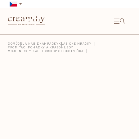
Přejít
na
obsah
NÁKU
KOŠÍ
Close
DOMŮ
CELÁ NABÍDKA
HRAČKY
KLASICKÉ HRAČKY
PROMÍTACÍ POHÁDKY A KRASOHLEDY
MOULIN ROTY KALEIDOSKOP CHOBOTNIČKA