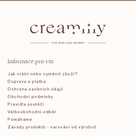
Z
á
p
a
t
Informace pro vás
í
Jak vrátit nebo vyměnit zboží?
Doprava a platba
Ochrana osobních údajů
Obchodní podmínky
Pravidla soutěží
Velkoobchodní odběr
Pomáháme
Závady produktů - varování od výrobců