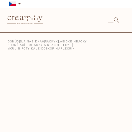
Přejít
na
obsah
NÁKU
KOŠÍ
Close
DOMŮ
CELÁ NABÍDKA
HRAČKY
KLASICKÉ HRAČKY
PROMÍTACÍ POHÁDKY A KRASOHLEDY
MOULIN ROTY KALEIDOSKOP HARLEQUIN