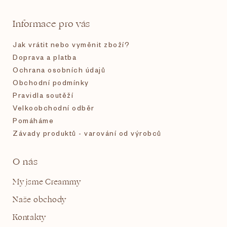
t
Informace pro vás
í
Jak vrátit nebo vyměnit zboží?
Doprava a platba
Ochrana osobních údajů
Obchodní podmínky
Pravidla soutěží
Velkoobchodní odběr
Pomáháme
Závady produktů - varování od výrobců
O nás
My jsme Creammy
Naše obchody
Kontakty