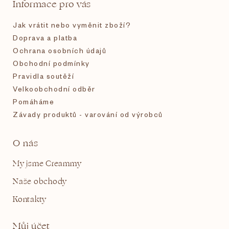
t
Informace pro vás
í
Jak vrátit nebo vyměnit zboží?
Doprava a platba
Ochrana osobních údajů
Obchodní podmínky
Pravidla soutěží
Velkoobchodní odběr
Pomáháme
Závady produktů - varování od výrobců
O nás
My jsme Creammy
Naše obchody
Kontakty
Můj účet