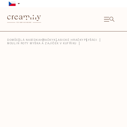
Přejít
na
obsah
NÁKU
KOŠÍ
Close
DOMŮ
CELÁ NABÍDKA
HRAČKY
KLASICKÉ HRAČKY
PLYŠÁCI
MOULIN ROTY MYŠKA A ZAJÍČEK V KUFŘÍKU