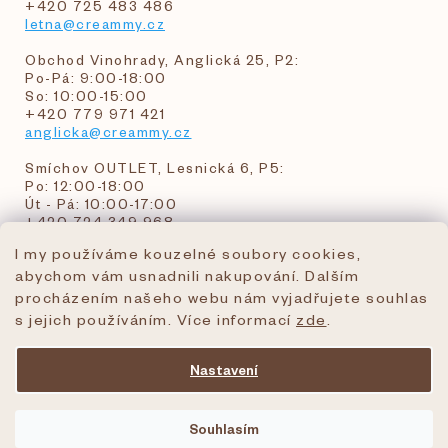
+420 725 483 486
letna@creammy.cz
Obchod Vinohrady, Anglická 25, P2:
Po-Pá: 9:00-18:00
So: 10:00-15:00
+420 779 971 421
anglicka@creammy.cz
Smíchov OUTLET, Lesnická 6, P5:
Po: 12:00-18:00
Út - Pá: 10:00-17:00
+420 724 349 968
I my používáme kouzelné soubory cookies,
abychom vám usnadnili nakupování. Dalším
objednavky@creammy.cz
procházením našeho webu nám vyjadřujete souhlas
tel:+420 724 349 968
s jejich používáním. Více informací
zde
.
Nastavení
Vytvořil Shoptet Premium
Souhlasím
Copyright 2026
creammy.cz
. Všechna práva