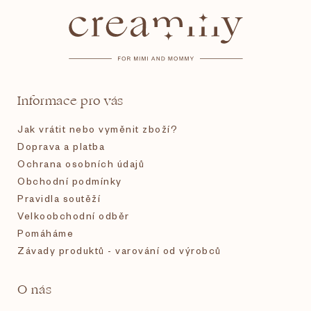
á
p
a
t
Informace pro vás
í
Jak vrátit nebo vyměnit zboží?
Doprava a platba
Ochrana osobních údajů
Obchodní podmínky
Pravidla soutěží
Velkoobchodní odběr
Pomáháme
Závady produktů - varování od výrobců
O nás