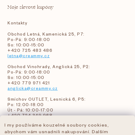
Moje slevové kupóny
Kontakty
Obchod Letná, Kamenická 25, P7:
Po-Pá: 9:00-18:00
So: 10:00-15:00
+420 725 483 486
letna@creammy.cz
Obchod Vinohrady, Anglická 25, P2:
Po-Pá: 9:00-18:00
So: 10:00-15:00
+420 779 971 421
anglicka@creammy.cz
Smíchov OUTLET, Lesnická 6, P5:
Po: 12:00-18:00
Út - Pá: 10:00-17:00
+420 724 349 968
I my používáme kouzelné soubory cookies,
abychom vám usnadnili nakupování. Dalším
objednavky@creammy.cz