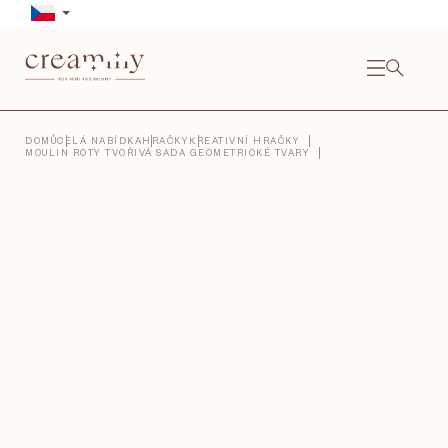
Přejít
na
obsah
NÁKU
KOŠÍ
Close
DOMŮ
CELÁ NABÍDKA
HRAČKY
KREATIVNÍ HRAČKY
MOULIN ROTY TVOŘIVÁ SADA GEOMETRICKÉ TVARY