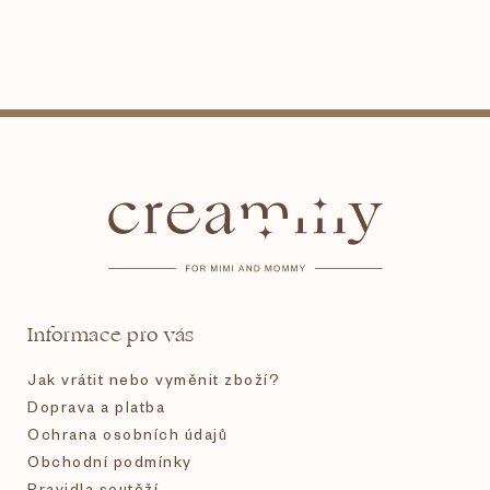
Z
á
p
a
t
Informace pro vás
í
Jak vrátit nebo vyměnit zboží?
Doprava a platba
Ochrana osobních údajů
Obchodní podmínky
Pravidla soutěží