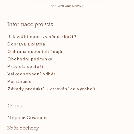
a
t
Informace pro vás
í
Jak vrátit nebo vyměnit zboží?
Doprava a platba
Ochrana osobních údajů
Obchodní podmínky
Pravidla soutěží
Velkoobchodní odběr
Pomáháme
Závady produktů - varování od výrobců
O nás
My jsme Creammy
Naše obchody