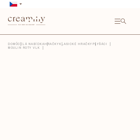
Přejít
na
obsah
NÁKU
KOŠÍ
Close
DOMŮ
CELÁ NABÍDKA
HRAČKY
KLASICKÉ HRAČKY
PLYŠÁCI
MOULIN ROTY VLK