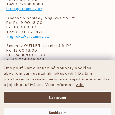
+420 725 483 486
letna@creammy.cz
Obchod Vinohrady, Anglická 25, P2:
Po-Pá: 9:00-18:00
So: 10:00-15:00
+420 779 971 421
anglicka@creammy.cz
Smíchov OUTLET, Lesnická 6, P5:
Po: 12:00-18:00
Út - Pá: 10:00-17:00
+420 724 349 968
I my používáme kouzelné soubory cookies,
abychom vám usnadnili nakupování. Dalším
objednavky@creammy.cz
procházením našeho webu nám vyjadřujete souhlas
tel:+420 724 349 968
s jejich používáním. Více informací
zde
.
Nastavení
Vytvořil Shoptet Premium
Souhlasím
Copyright 2026
creammy.cz
. Všechna práva