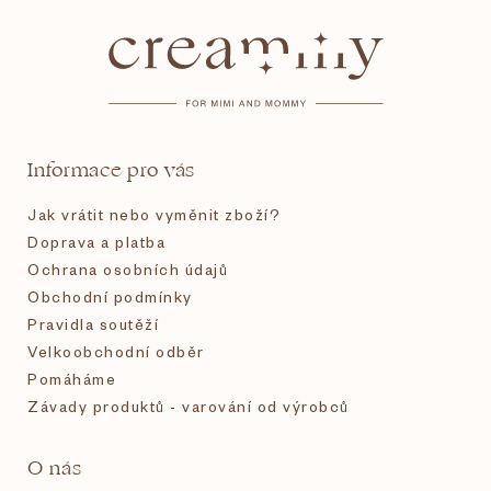
á
p
a
t
Informace pro vás
í
Jak vrátit nebo vyměnit zboží?
Doprava a platba
Ochrana osobních údajů
Obchodní podmínky
Pravidla soutěží
Velkoobchodní odběr
Pomáháme
Závady produktů - varování od výrobců
O nás