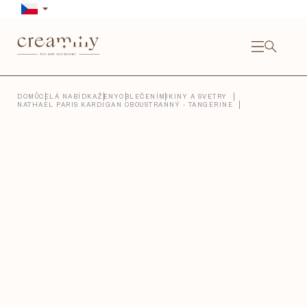
Přejít
na
obsah
NÁKU
KOŠÍ
Close
DOMŮ
CELÁ NABÍDKA
ŽENY
OBLEČENÍ
MIKINY A SVETRY
NATHAEL PARIS KARDIGAN OBOUSTRANNÝ - TANGERINE