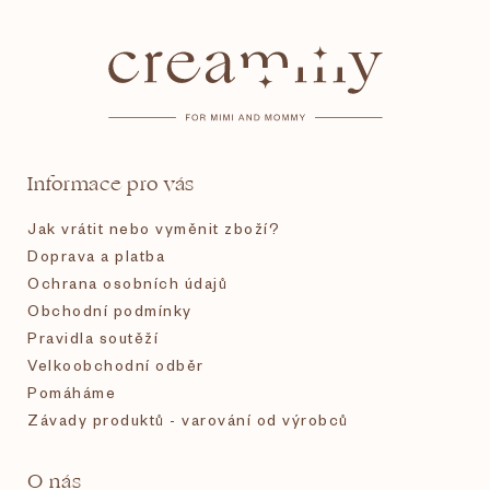
á
p
a
t
Informace pro vás
í
Jak vrátit nebo vyměnit zboží?
Doprava a platba
Ochrana osobních údajů
Obchodní podmínky
Pravidla soutěží
Velkoobchodní odběr
Pomáháme
Závady produktů - varování od výrobců
O nás