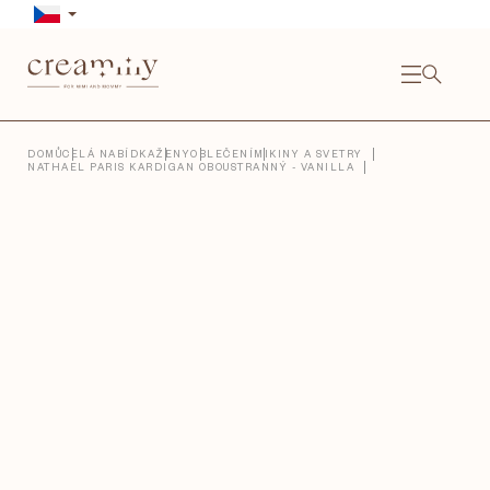
Přejít
na
obsah
NÁKU
KOŠÍ
Close
DOMŮ
CELÁ NABÍDKA
ŽENY
OBLEČENÍ
MIKINY A SVETRY
NATHAEL PARIS KARDIGAN OBOUSTRANNÝ - VANILLA