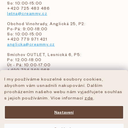
So: 10:00-15:00
+420 725 483 486
letna@creammy.cz
Obchod Vinohrady, Anglická 25, P2:
Po-Pá: 9:00-18:00
So: 10:00-15:00
+420 779 971 421
anglicka@creammy.cz
Smíchov OUTLET, Lesnická 6, P5:
Po: 12:00-18:00
Út - Pá: 10:00-17:00
+420 724 349 968
I my používáme kouzelné soubory cookies,
abychom vám usnadnili nakupování. Dalším
objednavky@creammy.cz
procházením našeho webu nám vyjadřujete souhlas
tel:+420 724 349 968
s jejich používáním. Více informací
zde
.
Nastavení
Vytvořil Shoptet Premium