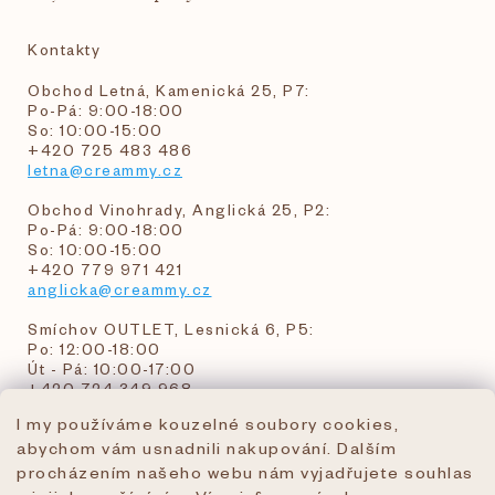
Kontakty
Obchod Letná, Kamenická 25, P7:
Po-Pá: 9:00-18:00
So: 10:00-15:00
+420 725 483 486
letna@creammy.cz
Obchod Vinohrady, Anglická 25, P2:
Po-Pá: 9:00-18:00
So: 10:00-15:00
+420 779 971 421
anglicka@creammy.cz
Smíchov OUTLET, Lesnická 6, P5:
Po: 12:00-18:00
Út - Pá: 10:00-17:00
+420 724 349 968
I my používáme kouzelné soubory cookies,
abychom vám usnadnili nakupování. Dalším
objednavky@creammy.cz
procházením našeho webu nám vyjadřujete souhlas
tel:+420 724 349 968