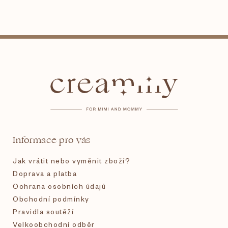
Z
á
p
a
t
Informace pro vás
í
Jak vrátit nebo vyměnit zboží?
Doprava a platba
Ochrana osobních údajů
Obchodní podmínky
Pravidla soutěží
Velkoobchodní odběr