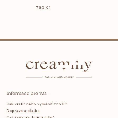
760 Kč
Z
á
p
a
t
Informace pro vás
í
Jak vrátit nebo vyměnit zboží?
Doprava a platba
Ochrana osobních údajů