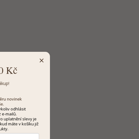
0 Kč
ákup!
dběru novinek
še.
koliv odhlásit
 e-mailů.
 uplatnění slevy je
kud máte v košíku již
ukty.