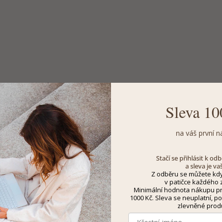
Sleva 10
na váš první n
Stačí se přihlásit k o
a sleva je va
Z odběru se můžete kdy
v patičce každého z
Minimální hodnota nákupu pro
1000 Kč. Sleva se neuplatní, po
zlevněné prod