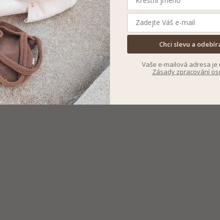
Chci slevu a odebír
Vaše e-mailová adresa je 
Zásady zpracování os