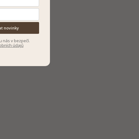
at novinky
u nás v bezpečí.
obních údajů