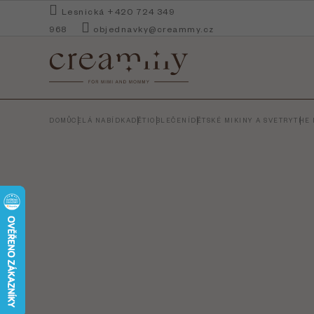
Přejít
Lesnická +420 724 349
na
968
objednavky@creammy.cz
obsah
DOMŮ
CELÁ NABÍDKA
DĚTI
OBLEČENÍ
DĚTSKÉ MIKINY A SVETRY
THE 