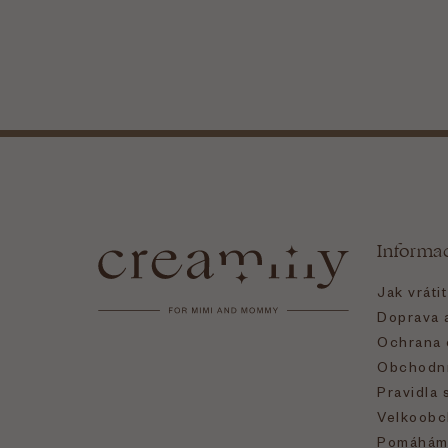
Z
á
Informa
p
Jak vráti
a
Doprava a
Ochrana 
t
Obchodní
Pravidla 
í
Velkoobc
Pomáhám