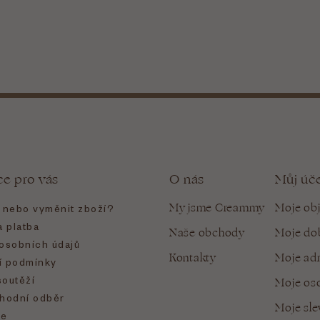
ce pro vás
O nás
Můj úč
My jsme Creammy
Moje ob
t nebo vyměnit zboží?
 platba
Naše obchody
Moje do
osobních údajů
Kontakty
Moje ad
 podmínky
soutěží
Moje oso
hodní odběr
Moje sl
e