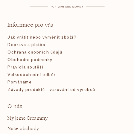
a
t
Informace pro vás
í
Jak vrátit nebo vyměnit zboží?
Doprava a platba
Ochrana osobních údajů
Obchodní podmínky
Pravidla soutěží
Velkoobchodní odběr
Pomáháme
Závady produktů - varování od výrobců
O nás
My jsme Creammy
Naše obchody