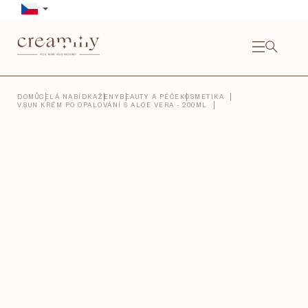
Přejít
na
obsah
NÁKU
KOŠÍ
Close
DOMŮ
CELÁ NABÍDKA
ŽENY
BEAUTY A PÉČE
KOSMETIKA
V.SUN KRÉM PO OPALOVÁNÍ S ALOE VERA - 200ML