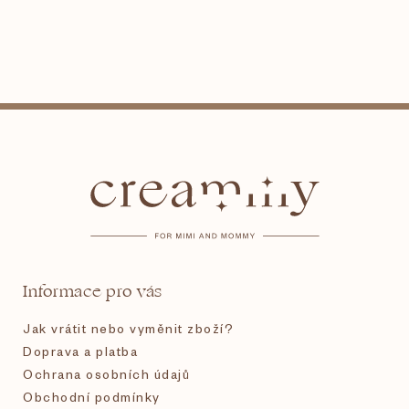
Z
á
p
a
t
Informace pro vás
í
Jak vrátit nebo vyměnit zboží?
Doprava a platba
Ochrana osobních údajů
Obchodní podmínky