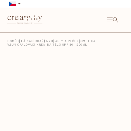
Přejít
na
obsah
NÁKU
KOŠÍ
Close
DOMŮ
CELÁ NABÍDKA
ŽENY
BEAUTY A PÉČE
KOSMETIKA
V.SUN OPALOVACÍ KRÉM NA TĚLO SPF 30 - 200ML