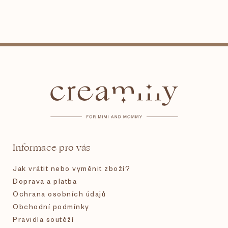
Z
á
p
a
t
Informace pro vás
í
Jak vrátit nebo vyměnit zboží?
Doprava a platba
Ochrana osobních údajů
Obchodní podmínky
Pravidla soutěží