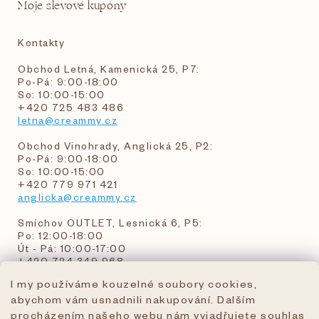
Moje slevové kupóny
Kontakty
Obchod Letná, Kamenická 25, P7:
Po-Pá: 9:00-18:00
So: 10:00-15:00
+420 725 483 486
letna@creammy.cz
Obchod Vinohrady, Anglická 25, P2:
Po-Pá: 9:00-18:00
So: 10:00-15:00
+420 779 971 421
anglicka@creammy.cz
Smíchov OUTLET, Lesnická 6, P5:
Po: 12:00-18:00
Út - Pá: 10:00-17:00
+420 724 349 968
I my používáme kouzelné soubory cookies,
abychom vám usnadnili nakupování. Dalším
objednavky@creammy.cz
procházením našeho webu nám vyjadřujete souhlas