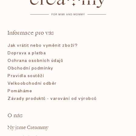
p
a
t
Informace pro vás
í
Jak vrátit nebo vyměnit zboží?
Doprava a platba
Ochrana osobních údajů
Obchodní podmínky
Pravidla soutěží
Velkoobchodní odběr
Pomáháme
Závady produktů - varování od výrobců
O nás
My jsme Creammy