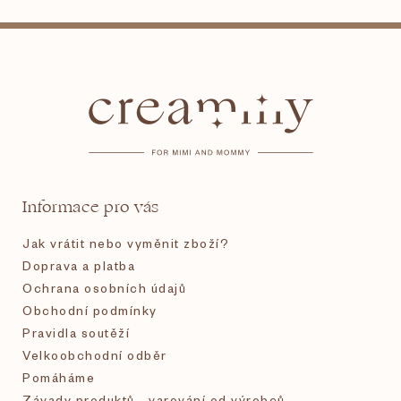
Z
á
p
a
t
Informace pro vás
í
Jak vrátit nebo vyměnit zboží?
Doprava a platba
Ochrana osobních údajů
Obchodní podmínky
Pravidla soutěží
Velkoobchodní odběr
Pomáháme
Závady produktů - varování od výrobců