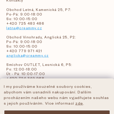
Kontakty
Obchod Letná, Kamenická 25, P7:
Po-Pá: 9:00-18:00
So: 10:00-15:00
+420 725 483 486
letna@creammy.cz
Obchod Vinohrady, Anglická 25, P2:
Po-Pá: 9:00-18:00
So: 10:00-15:00
+420 779 971 421
anglicka@creammy.cz
Smíchov OUTLET, Lesnická 6, P5:
Po: 12:00-18:00
Út - Pá: 10:00-17:00
+420 724 349 968
I my používáme kouzelné soubory cookies,
abychom vám usnadnili nakupování. Dalším
objednavky@creammy.cz
procházením našeho webu nám vyjadřujete souhlas
tel:+420 724 349 968
s jejich používáním. Více informací
zde
.