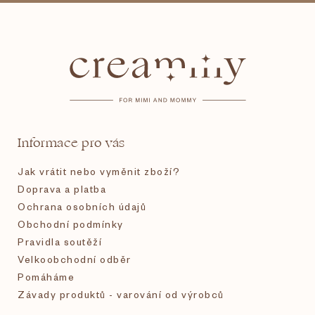
Z
á
p
a
t
Informace pro vás
í
Jak vrátit nebo vyměnit zboží?
Doprava a platba
Ochrana osobních údajů
Obchodní podmínky
Pravidla soutěží
Velkoobchodní odběr
Pomáháme
Závady produktů - varování od výrobců