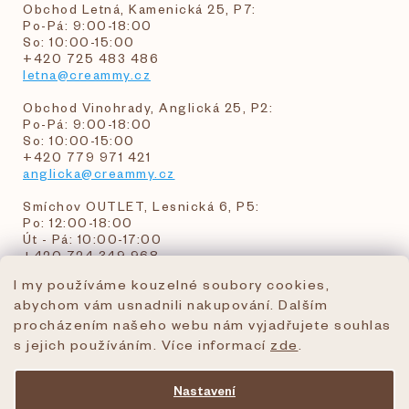
Obchod Letná, Kamenická 25, P7:
Po-Pá: 9:00-18:00
So: 10:00-15:00
+420 725 483 486
letna@creammy.cz
Obchod Vinohrady, Anglická 25, P2:
Po-Pá: 9:00-18:00
So: 10:00-15:00
+420 779 971 421
anglicka@creammy.cz
Smíchov OUTLET, Lesnická 6, P5:
Po: 12:00-18:00
Út - Pá: 10:00-17:00
+420 724 349 968
I my používáme kouzelné soubory cookies,
abychom vám usnadnili nakupování. Dalším
objednavky@creammy.cz
procházením našeho webu nám vyjadřujete souhlas
tel:+420 724 349 968
s jejich používáním. Více informací
zde
.
Nastavení