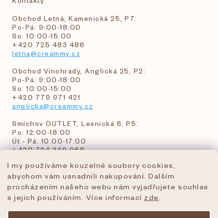
Kontakty
Obchod Letná, Kamenická 25, P7:
Po-Pá: 9:00-18:00
So: 10:00-15:00
+420 725 483 486
letna@creammy.cz
Obchod Vinohrady, Anglická 25, P2:
Po-Pá: 9:00-18:00
So: 10:00-15:00
+420 779 971 421
anglicka@creammy.cz
Smíchov OUTLET, Lesnická 6, P5:
Po: 12:00-18:00
Út - Pá: 10:00-17:00
+420 724 349 968
I my používáme kouzelné soubory cookies,
abychom vám usnadnili nakupování. Dalším
objednavky@creammy.cz
procházením našeho webu nám vyjadřujete souhlas
tel:+420 724 349 968
s jejich používáním. Více informací
zde
.