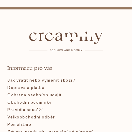
Z
á
p
a
t
Informace pro vás
í
Jak vrátit nebo vyměnit zboží?
Doprava a platba
Ochrana osobních údajů
Obchodní podmínky
Pravidla soutěží
Velkoobchodní odběr
Pomáháme
Závady produktů - varování od výrobců