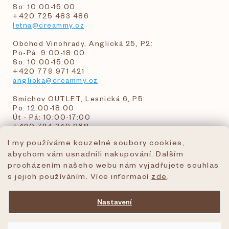
So: 10:00-15:00
+420 725 483 486
letna@creammy.cz
Obchod Vinohrady, Anglická 25, P2:
Po-Pá: 9:00-18:00
So: 10:00-15:00
+420 779 971 421
anglicka@creammy.cz
Smíchov OUTLET, Lesnická 6, P5:
Po: 12:00-18:00
Út - Pá: 10:00-17:00
+420 724 349 968
I my používáme kouzelné soubory cookies,
abychom vám usnadnili nakupování. Dalším
objednavky@creammy.cz
procházením našeho webu nám vyjadřujete souhlas
tel:+420 724 349 968
s jejich používáním. Více informací
zde
.
Nastavení
Vytvořil Shoptet Premium