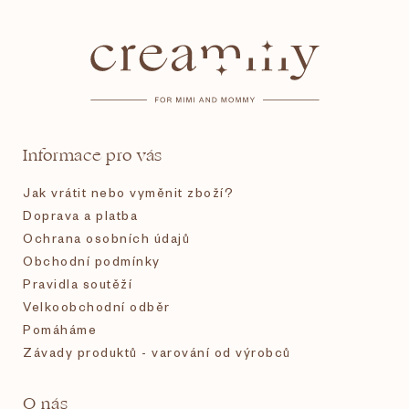
á
p
a
t
Informace pro vás
í
Jak vrátit nebo vyměnit zboží?
Doprava a platba
Ochrana osobních údajů
Obchodní podmínky
Pravidla soutěží
Velkoobchodní odběr
Pomáháme
Závady produktů - varování od výrobců
O nás