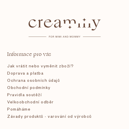
Z
á
p
a
t
Informace pro vás
í
Jak vrátit nebo vyměnit zboží?
Doprava a platba
Ochrana osobních údajů
Obchodní podmínky
Pravidla soutěží
Velkoobchodní odběr
Pomáháme
Závady produktů - varování od výrobců