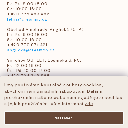
Po-Pá: 9:00-18:00
So: 10:00-15:00
+420 725 483 486
letna@creammy.cz
Obchod Vinohrady, Anglická 25, P2:
Po-Pá: 9:00-18:00
So: 10:00-15:00
+420 779 971 421
anglicka@creammy.cz
Smíchov OUTLET, Lesnická 6, P5:
Po: 12:00-18:00
Út - Pá: 10:00-17:00
+420 724 349 968
I my používáme kouzelné soubory cookies,
abychom vám usnadnili nakupování. Dalším
objednavky@creammy.cz
procházením našeho webu nám vyjadřujete souhlas
tel:+420 724 349 968
s jejich používáním. Více informací
zde
.
Nastavení