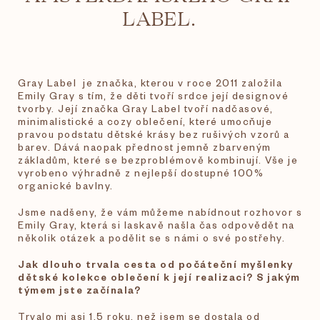
LABEL.
Gray Label
je značka, kterou v roce 2011 založila
Emily Gray s tím, že děti tvoří
srdce
její designové
tvorby. Její značka Gray Label tvoří nadčasové,
minimalistické a cozy oblečení, které umocňuje
pravou podstatu dětské krásy bez rušivých vzorů a
barev. Dává naopak přednost jemně zbarveným
základům, které se bezproblémově kombinují. Vše je
vyrobeno výhradně z nejlepší dostupné 100%
organické bavlny.
Jsme nadšeny, že vám můžeme nabídnout rozhovor s
Emily Gray, která si laskavě našla čas odpovědět na
několik otázek a podělit se s námi o své postřehy.
Jak dlouho trvala cesta od počáteční myšlenky
dětské kolekce oblečení k její realizaci? S jakým
týmem jste začínala?
Trvalo mi asi 1,5 roku, než jsem se dostala od