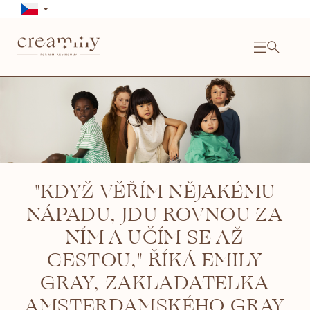
Přejít
na
obsah
NÁKU
KOŠÍ
Close
"KDYŽ VĚŘÍM NĚJAKÉMU
NÁPADU, JDU ROVNOU ZA
NÍM A UČÍM SE AŽ
CESTOU," ŘÍKÁ EMILY
GRAY, ZAKLADATELKA
AMSTERDAMSKÉHO GRAY