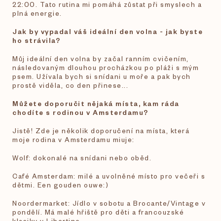
22:00. Tato rutina mi pomáhá zůstat při smyslech a
plná energie.
Jak by vypadal váš ideální den volna - jak byste
ho strávila?
Můj ideální den volna by začal ranním cvičením,
následovaným dlouhou procházkou po pláži s mým
psem. Užívala bych si snídani u moře a pak bych
prostě viděla, co den přinese...
Můžete doporučit nějaká místa, kam ráda
chodíte s rodinou v Amsterdamu?
Jistě! Zde je několik doporučení na místa, která
moje rodina v Amsterdamu miuje:
Wolf: dokonalé na snídani nebo oběd.
Café Amsterdam: milé a uvolněné místo pro večeři s
dětmi. Een gouden ouwe:)
Noordermarket: Jídlo v sobotu a Brocante/Vintage v
pondělí. Má malé hřiště pro děti a francouzské
klasiky v Libertine.