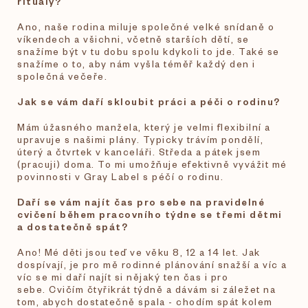
rituály?
Ano, naše rodina miluje společné velké snídaně o
víkendech a všichni, včetně starších dětí, se
snažíme být v tu dobu spolu kdykoli to jde. Také se
snažíme o to, aby nám vyšla téměř každý den i
společná večeře.
Jak se vám daří skloubit práci a péči o rodinu?
Mám úžasného manžela, který je velmi flexibilní a
upravuje s našimi plány. Typicky trávím pondělí,
úterý a čtvrtek v kanceláři. Středa a pátek jsem
(pracuji) doma. To mi umožňuje efektivně vyvážit mé
povinnosti v Gray Label s péčí o rodinu.
Daří se vám najít čas pro sebe na pravidelné
cvičení během pracovního týdne se třemi dětmi
a dostatečně spát?
Ano! Mé děti jsou teď ve věku 8, 12 a 14 let. Jak
dospívají, je pro mě rodinné plánování snažší a víc a
víc se mi daří najít si nějaký ten čas i pro
sebe. Cvičím čtyřikrát týdně a dávám si záležet na
tom, abych dostatečně spala - chodím spát kolem