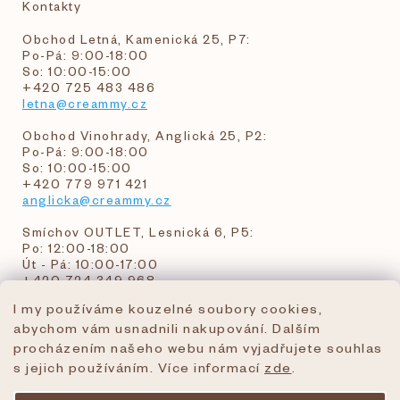
Kontakty
Obchod Letná, Kamenická 25, P7:
Po-Pá: 9:00-18:00
So: 10:00-15:00
+420 725 483 486
letna@creammy.cz
Obchod Vinohrady, Anglická 25, P2:
Po-Pá: 9:00-18:00
So: 10:00-15:00
+420 779 971 421
anglicka@creammy.cz
Smíchov OUTLET, Lesnická 6, P5:
Po: 12:00-18:00
Út - Pá: 10:00-17:00
+420 724 349 968
I my používáme kouzelné soubory cookies,
abychom vám usnadnili nakupování. Dalším
objednavky@creammy.cz
procházením našeho webu nám vyjadřujete souhlas
tel:+420 724 349 968
s jejich používáním. Více informací
zde
.