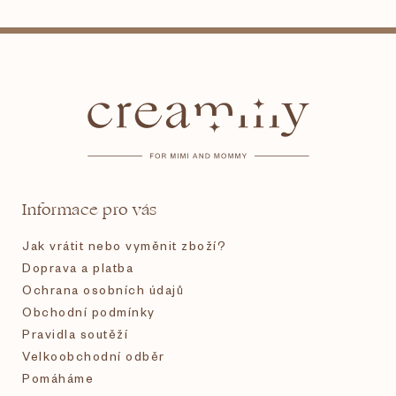
Z
á
p
a
t
Informace pro vás
í
Jak vrátit nebo vyměnit zboží?
Doprava a platba
Ochrana osobních údajů
Obchodní podmínky
Pravidla soutěží
Velkoobchodní odběr
Pomáháme