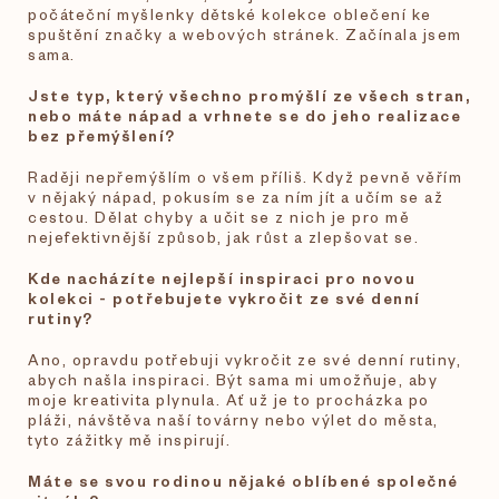
počáteční myšlenky dětské kolekce oblečení ke
spuštění značky a webových stránek. Začínala jsem
sama.
Jste typ, který všechno promýšlí ze všech stran,
nebo máte nápad a vrhnete se do jeho realizace
bez přemýšlení?
Raději nepřemýšlím o všem příliš. Když pevně věřím
v nějaký nápad, pokusím se za ním jít a učím se až
cestou. Dělat chyby a učit se z nich je pro mě
nejefektivnější způsob, jak růst a zlepšovat se.
Kde nacházíte nejlepší inspiraci pro novou
kolekci - potřebujete vykročit ze své denní
rutiny?
Ano, opravdu potřebuji vykročit ze své denní rutiny,
abych našla inspiraci. Být sama mi umožňuje, aby
moje kreativita plynula. Ať už je to procházka po
pláži, návštěva naší továrny nebo výlet do města,
tyto zážitky mě inspirují.
Máte se svou rodinou nějaké oblíbené společné