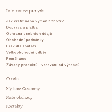
t
Informace pro vás
í
Jak vrátit nebo vyměnit zboží?
Doprava a platba
Ochrana osobních údajů
Obchodní podmínky
Pravidla soutěží
Velkoobchodní odběr
Pomáháme
Závady produktů - varování od výrobců
O nás
My jsme Creammy
Naše obchody
Kontakty