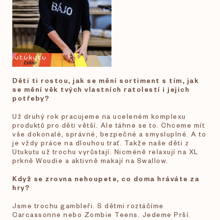
Děti ti rostou, jak se mění sortiment s tím, jak
se mění věk tvých vlastních ratolestí i jejich
potřeby?
Už druhý rok pracujeme na uceleném komplexu
produktů pro děti větší. Ale táhne se to. Chceme mít
vše dokonalé, správné, bezpečné a smysluplné. A to
je vždy práce na dlouhou trať. Takže naše děti z
Utukutu už trochu vyrůstají. Nicméně relaxují na XL
prkně Woudie a aktivně makají na Swallow.
Když se zrovna nehoupete, co doma hráváte za
hry?
Jsme trochu gambleři. S dětmi roztáčíme
Carcassonne nebo Zombie Teens. Jedeme Prší.