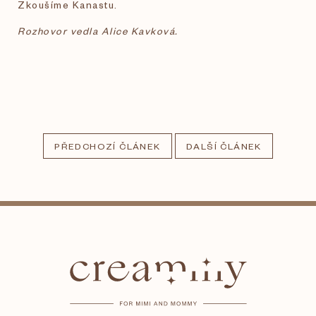
Zkoušíme Kanastu.
Rozhovor vedla Alice Kavková.
PŘEDCHOZÍ ČLÁNEK
DALŠÍ ČLÁNEK
Z
á
p
a