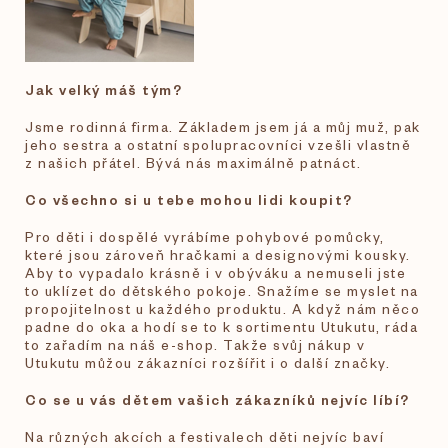
Jak velký máš tým?
Jsme rodinná firma. Základem jsem já a můj muž, pak
jeho sestra a ostatní spolupracovníci vzešli vlastně
z našich přátel. Bývá nás maximálně patnáct.
Co všechno si u tebe mohou lidi koupit?
Pro děti i dospělé vyrábíme pohybové pomůcky,
které jsou zároveň hračkami a designovými kousky.
Aby to vypadalo krásně i v obýváku a nemuseli jste
to uklízet do dětského pokoje. Snažíme se myslet na
propojitelnost u každého produktu. A když nám něco
padne do oka a hodí se to k sortimentu Utukutu, ráda
to zařadím na náš e-shop. Takže svůj nákup v
Utukutu můžou zákazníci rozšířit i o další značky.
Co se u vás dětem vašich zákazníků nejvíc líbí?
Na různých akcích a festivalech děti nejvíc baví