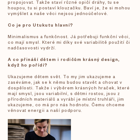
propojovat. Takže staví různé opičí dráhy, tu se
houpou, tu si postaví klouzačku. Baví je, že si mohou
vymýšlet a naše věci nejsou jednoúčelové.
Co je pro Utukutu hlavní?
Minimalismus a funkčnost. Já potřebuji funkční věci,
co mají smysl. Které mi díky své variabilitě použití či
nadčasovosti vydrží.
A co přináší dětem i rodičům krásný design,
když ho pořídí?
Ukazujeme dětem svět. To my jim ukazujeme a
zaséváme, jak se k němu budou stavět a chovat v
dospělosti. Takže i výběrem krásných hraček, které
mají smysl, jsou variabilní, s dětmi rostou, jsou z
přírodních materiálů a vyrábí je místní truhláři, jim
ukazujeme, co má pro nás hodnotu. Čemu chceme
věnovat energii a naší podporu.