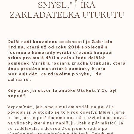
SMYSL," ŘÍKÁ
ZAKLADATELKA UTUKUTU
Další naší kouzelnou osobností je Gabriela
Hrdina, která už od roku 2014 společně s
rodinou a kamarády vyrábí dřevěná houpací
prkna pro malé děti a celou řadu dalších
pomůcek. Vznikla rodinná značka
Utukutu
, která
dnes prodává motorické pomůcky, které
motivují děti ke zdravému pohybu, i do
zahraničí.
Kdy a jak jsi stvořila značku Utukutu? Co byl
popud?
Vzpomínám, jak jsme s mužem seděli na gauči a
povídali si. A stočilo se to k rodičovství. Mluvili jsme
o tom, jak se potřebujeme oba dál rozvíjet a pracovat
na věcech, které nás naplňují. Uteklo pár měsíců, já
se vzdělávala, s dcerou Zoe jsem chodila po
různých seberozvojových aktivitách. Tehdy mě