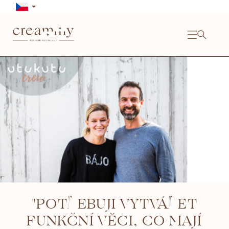
Přejít
na
obsah
NÁKU
KOŠÍ
Close
"POTŘEBUJI VYTVÁŘET
FUNKČNÍ VĚCI, CO MAJÍ