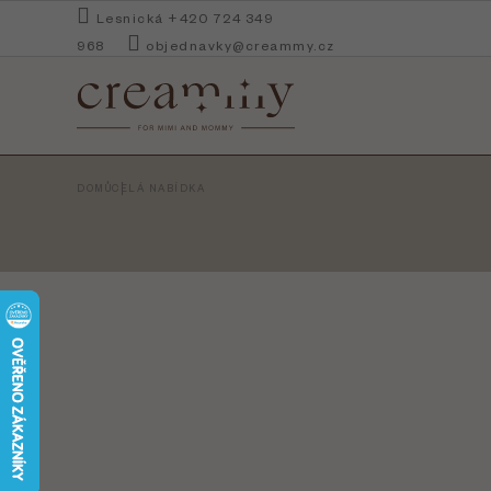
Přejít
Lesnická +420 724 349
na
968
objednavky@creammy.cz
obsah
DOMŮ
CELÁ NABÍDKA