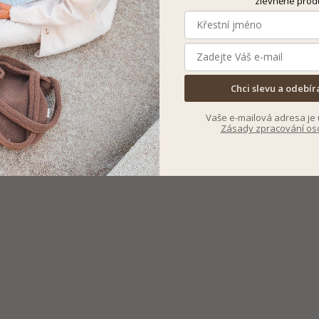
zlevněné prod
Chci slevu a odebír
Vaše e-mailová adresa je 
Zásady zpracování os