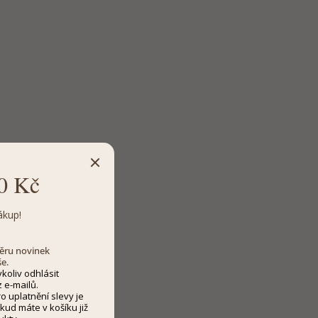
0 Kč
ákup!
dběru novinek
še.
koliv odhlásit
 e-mailů.
 uplatnění slevy je
kud máte v košíku již