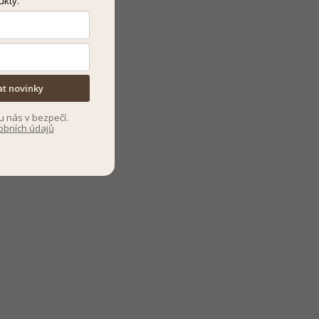
ukty.
at novinky
u nás v bezpečí.
obních údajů