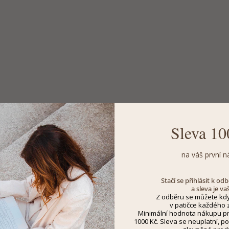
Sleva 10
na váš první n
Stačí se přihlásit k o
a sleva je va
Z odběru se můžete kdy
v patičce každého z
Minimální hodnota nákupu pro
1000 Kč. Sleva se neuplatní, po