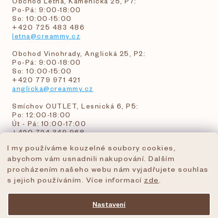
Obchod Letná, Kamenická 25, P7:
Po-Pá: 9:00-18:00
So: 10:00-15:00
+420 725 483 486
letna@creammy.cz
Obchod Vinohrady, Anglická 25, P2:
Po-Pá: 9:00-18:00
So: 10:00-15:00
+420 779 971 421
anglicka@creammy.cz
Smíchov OUTLET, Lesnická 6, P5:
Po: 12:00-18:00
Út - Pá: 10:00-17:00
+420 724 349 968
I my používáme kouzelné soubory cookies,
abychom vám usnadnili nakupování. Dalším
objednavky@creammy.cz
procházením našeho webu nám vyjadřujete souhlas
tel:+420 724 349 968
s jejich používáním. Více informací
zde
.
Nastavení