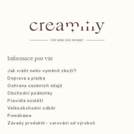
Z
á
p
a
t
Informace pro vás
í
Jak vrátit nebo vyměnit zboží?
Doprava a platba
Ochrana osobních údajů
Obchodní podmínky
Pravidla soutěží
Velkoobchodní odběr
Pomáháme
Závady produktů - varování od výrobců