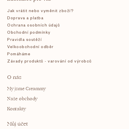
í
Jak vrátit nebo vyměnit zboží?
Doprava a platba
Ochrana osobních údajů
Obchodní podmínky
Pravidla soutěží
Velkoobchodní odběr
Pomáháme
Závady produktů - varování od výrobců
O nás
My jsme Creammy
Naše obchody
Kontakty
Můj účet