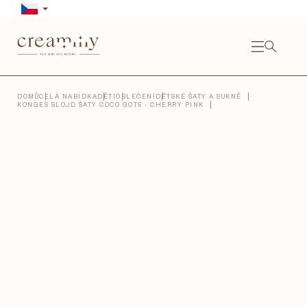
Přejít
na
obsah
NÁKU
KOŠÍ
Close
DOMŮ
CELÁ NABÍDKA
DĚTI
OBLEČENÍ
DĚTSKÉ ŠATY A SUKNĚ
KONGES SLOJD ŠATY COCO GOTS - CHERRY PINK