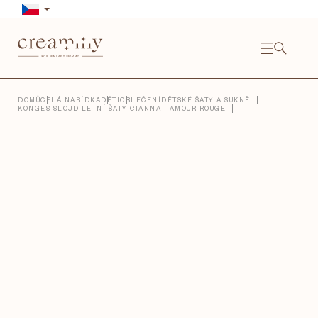
Přejít
na
obsah
NÁKU
KOŠÍ
Close
DOMŮ
CELÁ NABÍDKA
DĚTI
OBLEČENÍ
DĚTSKÉ ŠATY A SUKNĚ
KONGES SLOJD LETNÍ ŠATY CIANNA - AMOUR ROUGE