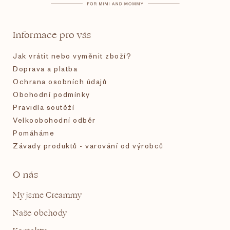
a
t
Informace pro vás
í
Jak vrátit nebo vyměnit zboží?
Doprava a platba
Ochrana osobních údajů
Obchodní podmínky
Pravidla soutěží
Velkoobchodní odběr
Pomáháme
Závady produktů - varování od výrobců
O nás
My jsme Creammy
Naše obchody